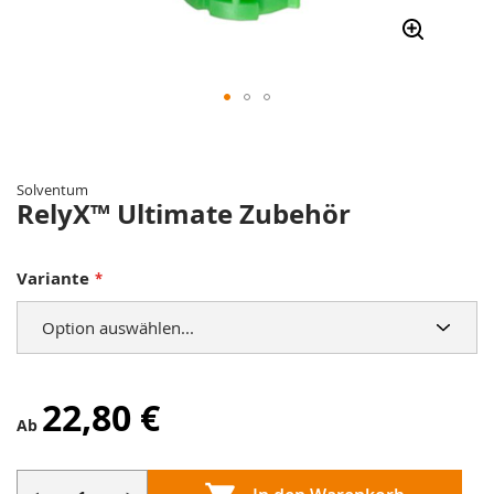
Zum
Anfang
der
Solventum
Bildergalerie
RelyX™ Ultimate Zubehör
springen
Variante
22,80 €
Ab