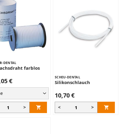
R-DENTAL
achsdraht farblos
SCHEU-DENTAL
,05 €
Silikonschlauch
10,70 €
>
<
>