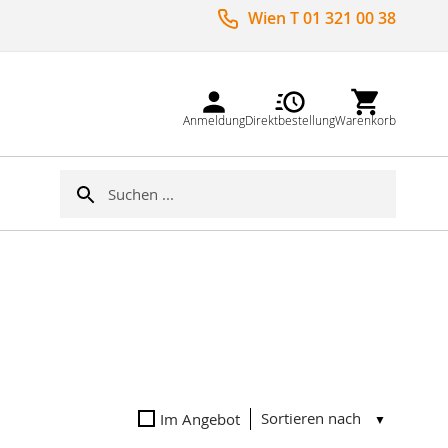
Wien T 01 321 00 38
Anmeldung
Direktbestellung
Warenkorb
Suche
Suche
Sortieren nach
Im Angebot