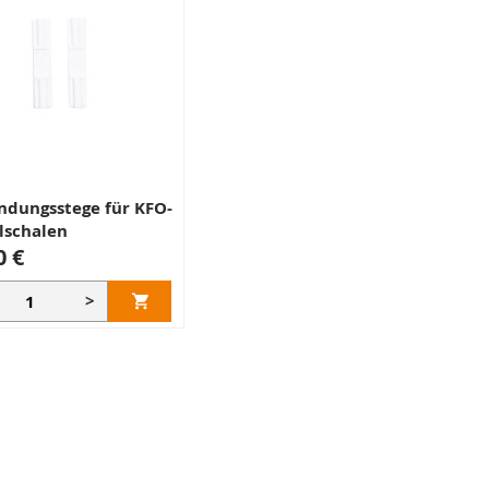
z
ndungsstege für KFO-
lschalen
0 €
>