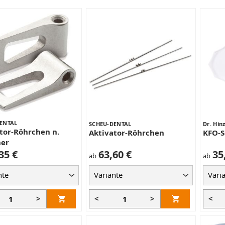
ENTAL
SCHEU-DENTAL
Dr. Hin
tor-Röhrchen n.
Aktivator-Röhrchen
KFO-S
her
35 €
63,60 €
35
ab
ab
>
<
>
<