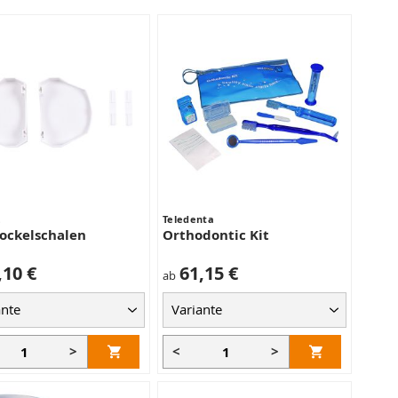
z
Teledenta
ockelschalen
Orthodontic Kit
,10 €
61,15 €
ab
>
<
>