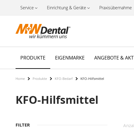
Service
Einrichtung & Geräte
Praxisübernahme
PRODUKTE
EIGENMARKE
ANGEBOTE & AK
Home
Produkte
KFO-Bedarf
KFO-Hilfsmittel
KFO-Hilfsmittel
FILTER
Anza