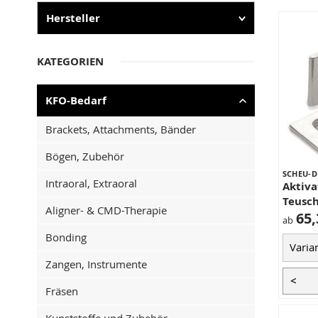
Hersteller
KATEGORIEN
KFO-Bedarf
Brackets, Attachments, Bänder
Bögen, Zubehör
SCHEU-D
Intraoral, Extraoral
Aktiva
Teusc
Aligner- & CMD-Therapie
65,
ab
Bonding
Zangen, Instrumente
<
Fräsen