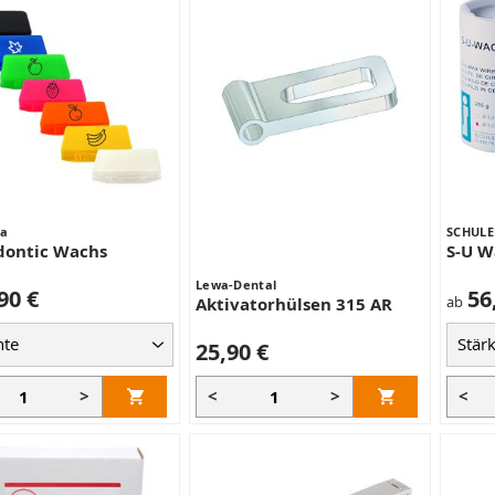
ta
SCHULE
dontic Wachs
S-U W
Lewa-Dental
90 €
56
ab
Aktivatorhülsen 315 AR
25,90 €
>
<
>
<