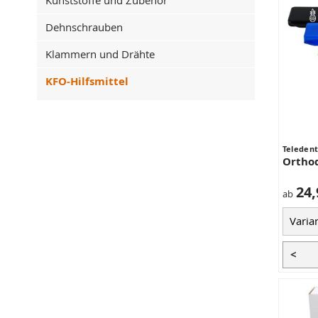
Kunststoffe und Zubehör
Dehnschrauben
Klammern und Drähte
KFO-Hilfsmittel
Teleden
Ortho
24,
ab
<