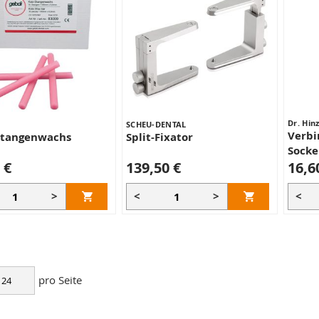
Dr. Hin
SCHEU-DENTAL
Verbi
Stangenwachs
Split-Fixator
Socke
 €
139,50 €
16,6
>
<
>
<
pro Seite