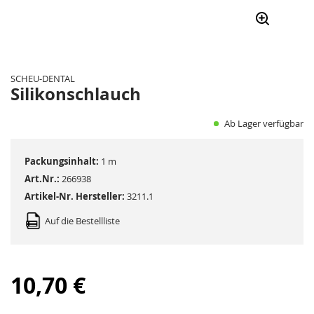
Zum
Anfang
der
SCHEU-DENTAL
Bildergalerie
Silikonschlauch
springen
Ab Lager verfügbar
Packungsinhalt:
1 m
Art.Nr.:
266938
Artikel-Nr. Hersteller:
3211.1
Auf die Bestellliste
10,70 €