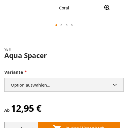
Coral
Zum
Anfang
der
YETI
Bildergalerie
Aqua Spacer
springen
Variante
12,95 €
Ab