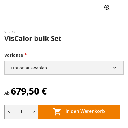
Zum
Anfang
der
VOCO
Bildergalerie
VisCalor bulk Set
springen
Variante
679,50 €
Ab
In den Warenkorb
<
>