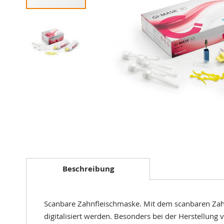
Zum
Anfang
der
Beschreibung
Bildergalerie
springen
Scanbare Zahnfleischmaske. Mit dem scanbaren Zah
digitalisiert werden. Besonders bei der Herstellun