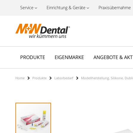
Service
Einrichtung & Geräte
Praxisübernahme
PRODUKTE
EIGENMARKE
ANGEBOTE & AK
Home
Produkte
Laborbedarf
Modellherstellung, Silikone, Dubl
Zum
Ende
der
Bildergalerie
springen