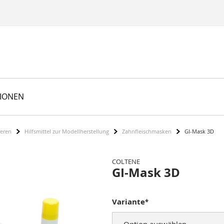
TIONEN
ieren
Hilfsmittel zur Modellherstellung
Zahnfleischmasken
GI-Mask 3D
COLTENE
GI-Mask 3D
Variante