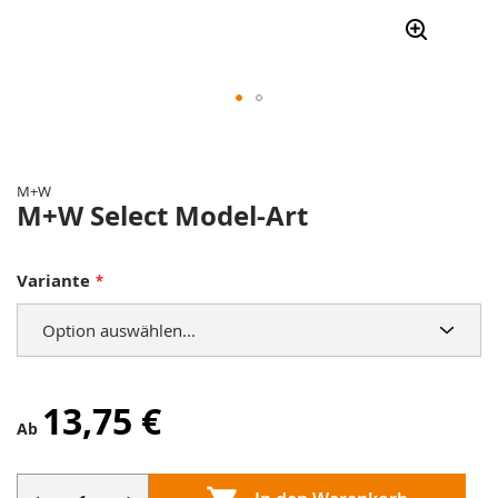
Zum
Anfang
der
M+W
Bildergalerie
M+W Select Model-Art
springen
Variante
13,75 €
Ab