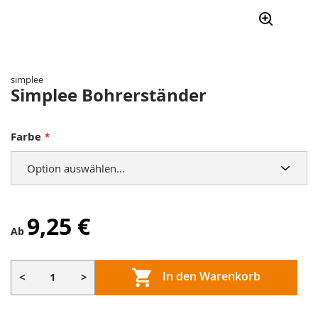
Zum
Anfang
der
simplee
Bildergalerie
Simplee Bohrerständer
springen
Farbe
9,25 €
Ab
In den Warenkorb
<
>