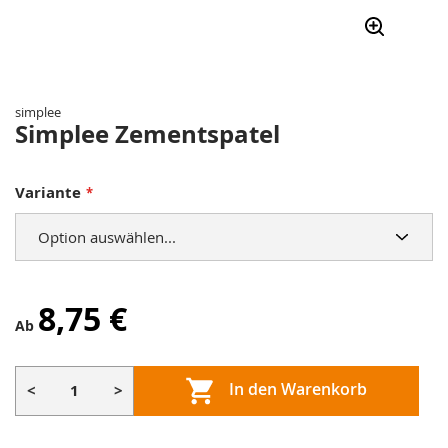
Zum
Anfang
der
simplee
Bildergalerie
Simplee Zementspatel
springen
Variante
8,75 €
Ab
In den Warenkorb
<
>