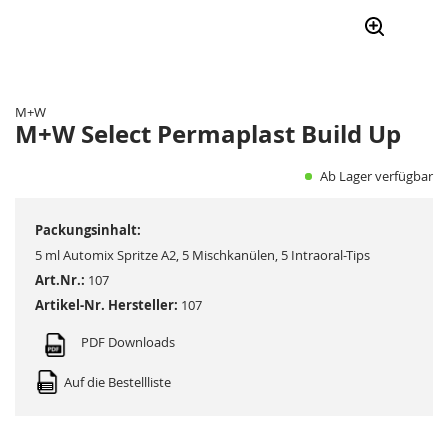
Zum
Anfang
der
M+W
Bildergalerie
M+W Select Permaplast Build Up
springen
Ab Lager verfügbar
Packungsinhalt:
5 ml Automix Spritze A2, 5 Mischkanülen, 5 Intraoral-Tips
Art.Nr.:
107
Artikel-Nr. Hersteller:
107
PDF Downloads
Auf die Bestellliste