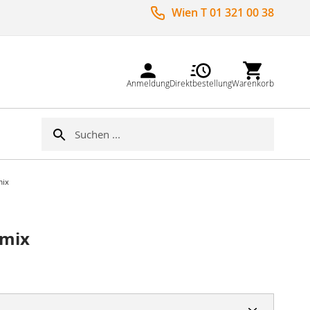
Wien T 01 321 00 38
Anmeldung
Direktbestellung
Warenkorb
Suche
Suche
mix
ymix