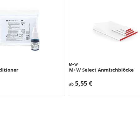
M+W
ditioner
M+W Select Anmischblöcke
5,55 €
ab