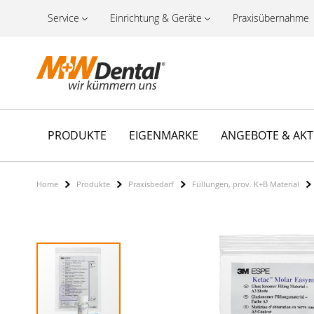
Service
Einrichtung & Geräte
Praxisübernahme
PRODUKTE
EIGENMARKE
ANGEBOTE & AK
Home
Produkte
Praxisbedarf
Füllungen, prov. K+B Material
Zum
Ende
der
Bildergalerie
springen