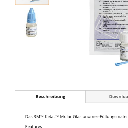
Zum
Anfang
der
Beschreibung
Downloa
Bildergalerie
springen
Das 3M™ Ketac™ Molar Glasionomer-Füllungsmaterial
Features