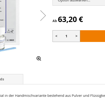
63,20 €
Ab
<
>
ds
 in der Handmischvariante bestehend aus Pulver und Flüssigkei