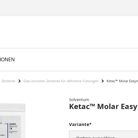
TIONEN
Zemente
Glas-Ionomer-Zemente für definitive Füllungen
Ketac™ Molar Easy
Solventum
Ketac™ Molar Eas
Variante