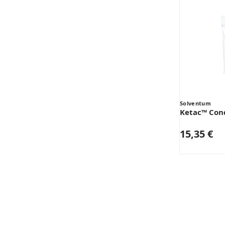
Solventum
Ketac™ Con
15,35 €