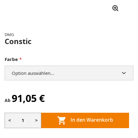
Zum
Anfang
der
DMG
Bildergalerie
Constic
springen
Farbe
91,05 €
Ab
In den Warenkorb
<
>