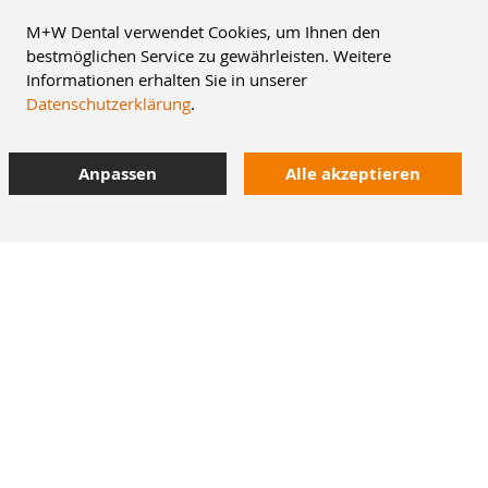
M+W Dental verwendet Cookies, um Ihnen den
bestmöglichen Service zu gewährleisten. Weitere
Informationen erhalten Sie in unserer
Datenschutzerklärung
.
Anpassen
Alle akzeptieren
8% Staffelrabatt
42.000 Artikel
im Dentalversand
Heute bestellt,
morgen geliefert