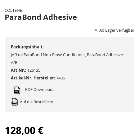
der
COLTENE
Bildergalerie
ParaBond Adhesive
springen
Ab Lager verfügbar
Packungsinhalt:
je 3 ml ParaBond Non-Rinse Conditioner, ParaBond Adhesive
A/B
Art.Nr.:
126135
Artikel-Nr. Hersteller:
7486
PDF Downloads
Auf die Bestellliste
128,00 €