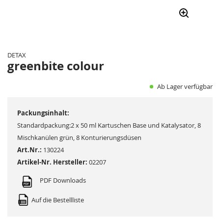
Zum
Anfang
der
DETAX
Bildergalerie
greenbite colour
springen
Ab Lager verfügbar
Packungsinhalt:
Standardpackung:2 x 50 ml Kartuschen Base und Katalysator, 8
Mischkanülen grün, 8 Konturierungsdüsen
Art.Nr.:
130224
Artikel-Nr. Hersteller:
02207
PDF Downloads
Auf die Bestellliste