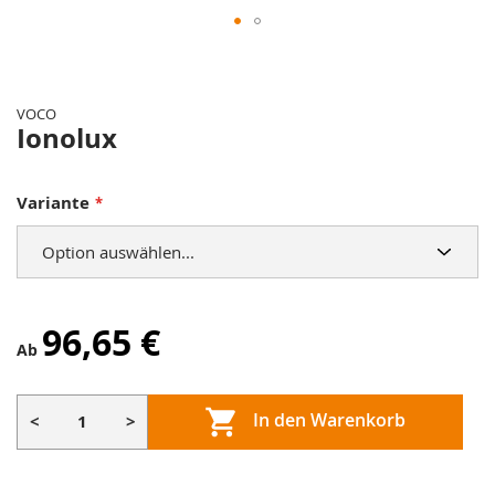
Zum
Anfang
der
VOCO
Bildergalerie
Ionolux
springen
Variante
96,65 €
Ab
In den Warenkorb
<
>