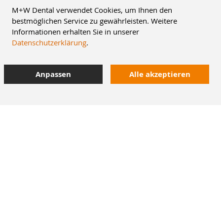
M+W Dental verwendet Cookies, um Ihnen den
bestmöglichen Service zu gewährleisten. Weitere
Informationen erhalten Sie in unserer
Datenschutzerklärung
.
Anpassen
Alle akzeptieren
8% Staffelrabatt
42.000 Artikel
im Dentalversand
Heute bestellt,
morgen geliefert