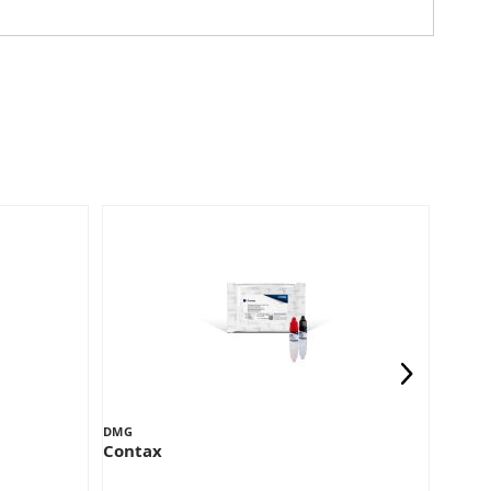
DMG
MERZ
Contax
Revol