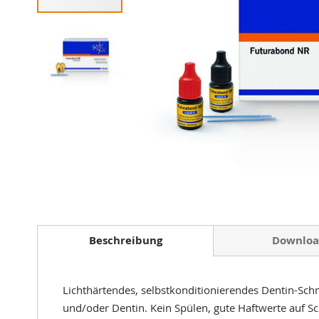
Zum
Anfang
der
Beschreibung
Downloa
Bildergalerie
springen
Lichthärtendes, selbstkonditionierendes Dentin-Schm
und/oder Dentin. Kein Spülen, gute Haftwerte auf S