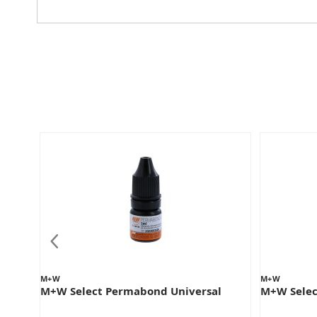
M+W
M+W
M+W Select Permabond Universal
M+W Selec