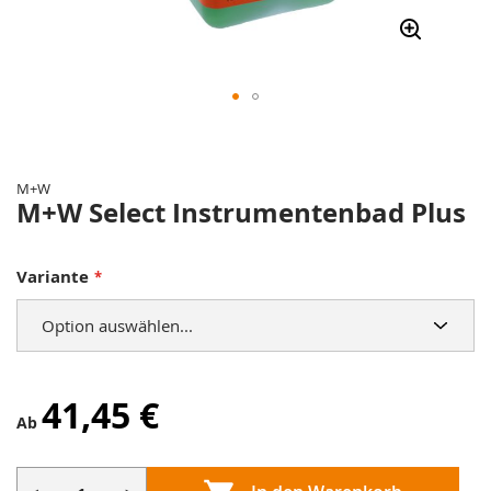
Zum
Anfang
der
M+W
Bildergalerie
M+W Select Instrumentenbad Plus
springen
Variante
41,45 €
Ab