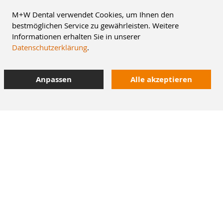
M+W Dental verwendet Cookies, um Ihnen den
bestmöglichen Service zu gewährleisten. Weitere
Informationen erhalten Sie in unserer
Datenschutzerklärung
.
Anpassen
Alle akzeptieren
8% Staffelrabatt
42.000 Artikel
im Dentalversand
Heute bestellt,
morgen geliefert