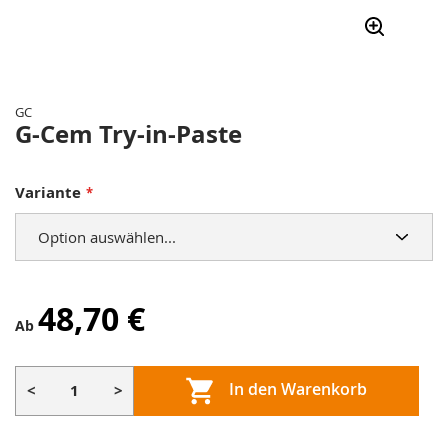
Zum
Anfang
der
GC
Bildergalerie
G-Cem Try-in-Paste
springen
Variante
48,70 €
Ab
In den Warenkorb
<
>