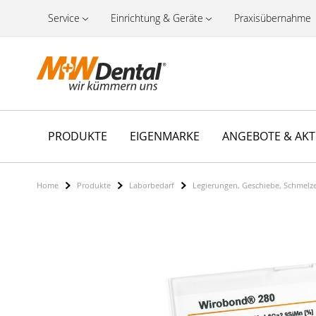
Service
Einrichtung & Geräte
Praxisübernahme
PRODUKTE
EIGENMARKE
ANGEBOTE & AK
Home
Produkte
Laborbedarf
Legierungen, Geschiebe, Schmelz
Zum
Ende
der
Bildergalerie
springen