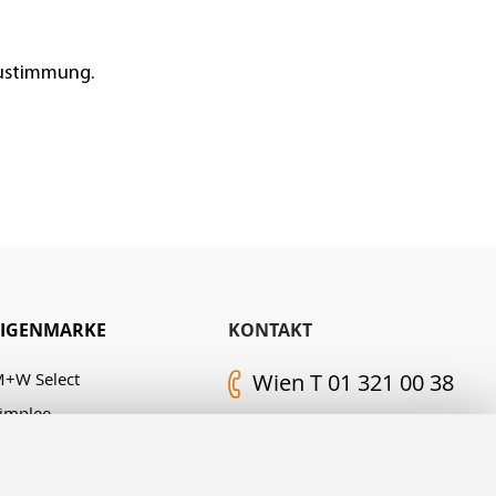
Zustimmung.
EIGENMARKE
KONTAKT
+W Select
Wien T 01 321 00 38
implee
Kontakt-Formular
. M. Edelingh