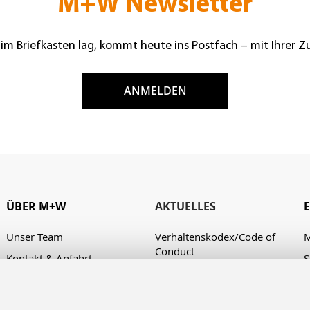
M+W Newsletter
 im Briefkasten lag, kommt heute ins Postfach – mit Ihrer 
ANMELDEN
ÜBER M+W
AKTUELLES
Unser Team
Verhaltenskodex/Code of
M
Conduct
Kontakt & Anfahrt
S
A