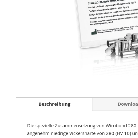
Zum
Anfang
der
Beschreibung
Downloa
Bildergalerie
springen
Die spezielle Zusammensetzung von Wirobond 280 mi
angenehm niedrige Vickershärte von 280 (HV 10) und 