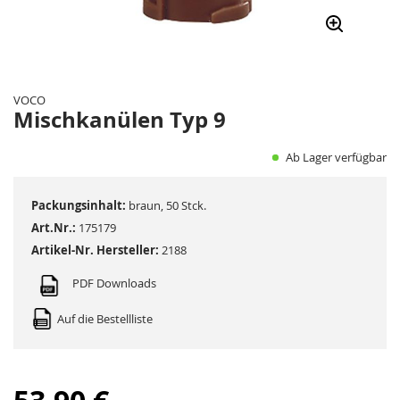
Zum
Anfang
der
VOCO
Bildergalerie
Mischkanülen Typ 9
springen
Ab Lager verfügbar
Packungsinhalt:
braun, 50 Stck.
Art.Nr.:
175179
Artikel-Nr. Hersteller:
2188
PDF Downloads
Auf die Bestellliste