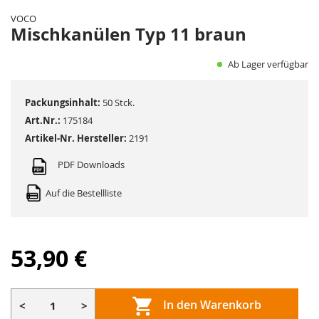
der
VOCO
Bildergalerie
Mischkanülen Typ 11 braun
springen
Ab Lager verfügbar
Packungsinhalt:
50 Stck.
Art.Nr.:
175184
Artikel-Nr. Hersteller:
2191
PDF Downloads
Auf die Bestellliste
53,90 €
In den Warenkorb
<
>