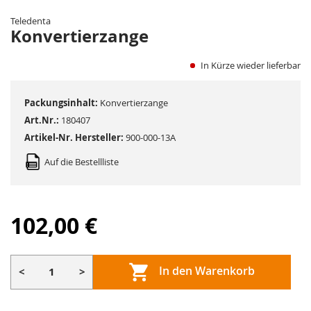
der
Teledenta
Bildergalerie
Konvertierzange
springen
In Kürze wieder lieferbar
Packungsinhalt:
Konvertierzange
Art.Nr.:
180407
Artikel-Nr. Hersteller:
900-000-13A
Auf die Bestellliste
102,00 €
In den Warenkorb
<
>