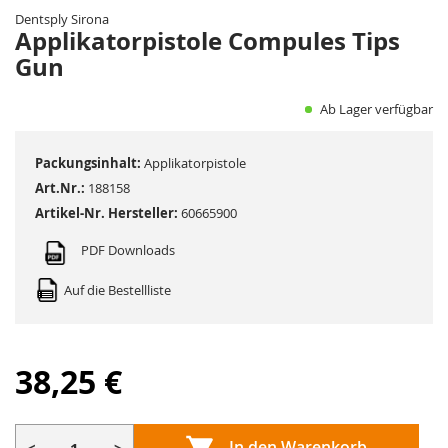
der
Dentsply Sirona
Bildergalerie
Applikatorpistole Compules Tips
springen
Gun
Ab Lager verfügbar
Packungsinhalt:
Applikatorpistole
Art.Nr.:
188158
Artikel-Nr. Hersteller:
60665900
PDF Downloads
Auf die Bestellliste
38,25 €
In den Warenkorb