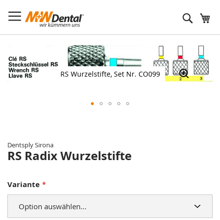
Suche
Zum
Ende
der
RS Wurzelstifte, Set Nr. CO099
Bildergalerie
springen
Zum
Anfang
der
Dentsply Sirona
Bildergalerie
RS Radix Wurzelstifte
springen
Variante