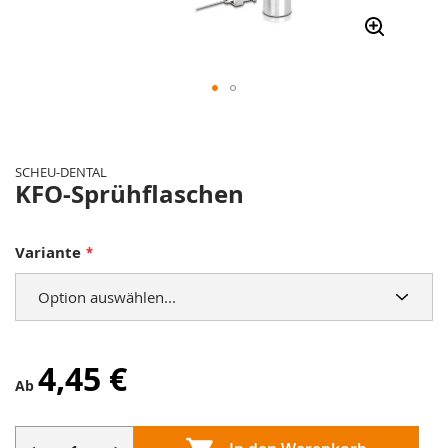
Zum
Anfang
der
SCHEU-DENTAL
Bildergalerie
KFO-Sprühflaschen
springen
Variante
4,45 €
Ab