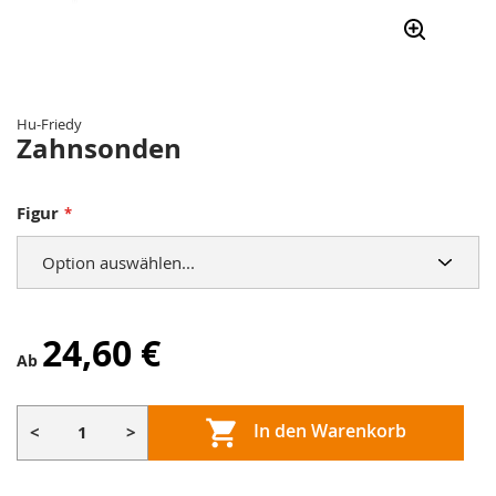
Zum
Anfang
der
Hu-Friedy
Bildergalerie
Zahnsonden
springen
Figur
24,60 €
Ab
In den Warenkorb
<
>