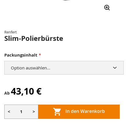
Zum
Anfang
der
Renfert
Bildergalerie
Slim-Polierbürste
springen
Packungsinhalt
43,10 €
Ab
In den Warenkorb
<
>