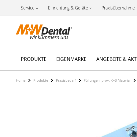
Service
Einrichtung & Geräte
Praxisübernahme
PRODUKTE
EIGENMARKE
ANGEBOTE & AK
Home
Produkte
Praxisbedarf
Füllungen, prov. K+B Material
Zum
Ende
der
Bildergalerie
springen