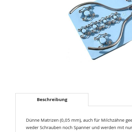
Zum
Anfang
der
Beschreibung
Bildergalerie
springen
Dünne Matrizen (0,05 mm), auch für Milchzähne geeig
weder Schrauben noch Spanner und werden mit nur 