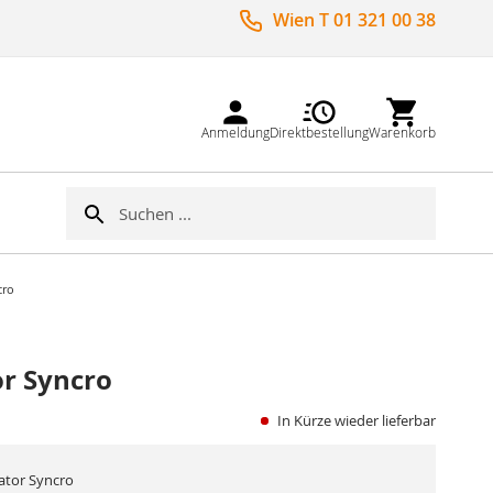
Wien T 01 321 00 38
Anmeldung
Direktbestellung
Warenkorb
Suche
Suche
cro
or Syncro
In Kürze wieder lieferbar
cator Syncro