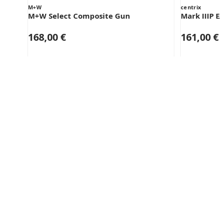
M+W
centrix
M+W Select Composite Gun
Mark IIIP E
168,00 €
161,00 €