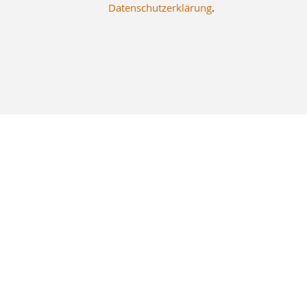
Datenschutzerklärung
.
8% Staffelrabatt
Was früher