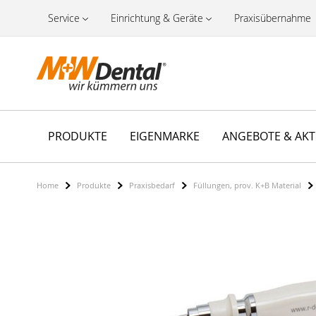
Service
Einrichtung & Geräte
Praxisübernahme
PRODUKTE
EIGENMARKE
ANGEBOTE & AK
Home
Produkte
Praxisbedarf
Füllungen, prov. K+B Material
Zum
Ende
der
Bildergalerie
springen