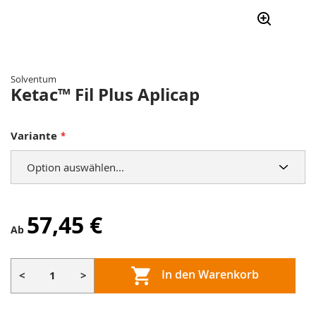
Zum
Anfang
der
Solventum
Bildergalerie
Ketac™ Fil Plus Aplicap
springen
Variante
57,45 €
Ab
In den Warenkorb
<
>