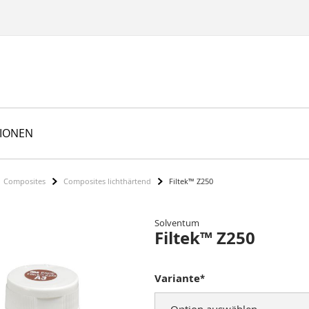
TIONEN
Composites
Composites lichthärtend
Filtek™ Z250
Solventum
Filtek™ Z250
Variante