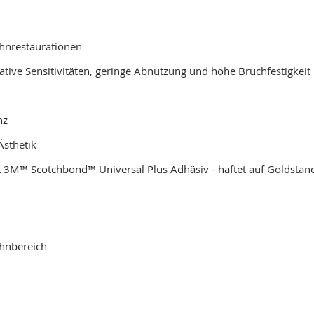
ahnrestaurationen
tive Sensitivitäten, geringe Abnutzung und hohe Bruchfestigkeit
nz
Ästhetik
t 3M™ Scotchbond™ Universal Plus Adhäsiv - haftet auf Goldstand
ahnbereich