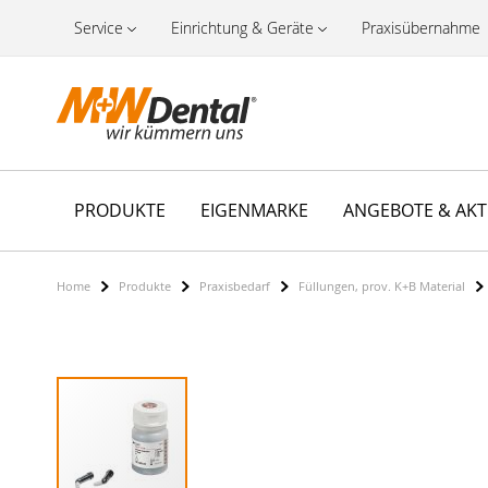
Service
Einrichtung & Geräte
Praxisübernahme
PRODUKTE
EIGENMARKE
ANGEBOTE & AK
Home
Produkte
Praxisbedarf
Füllungen, prov. K+B Material
Zum
Ende
der
Bildergalerie
springen