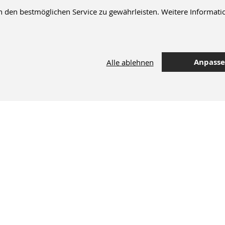
en bestmöglichen Service zu gewährleisten. Weitere Informatio
Anpass
Alle ablehnen
42.000 Artikel
im Dentalversand
M+W Newsletter