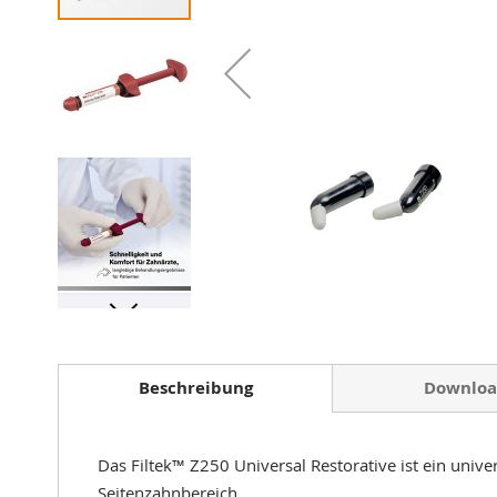
Zum
Anfang
der
Bildergalerie
Beschreibung
Downloa
springen
Das Filtek™ Z250 Universal Restorative ist ein univ
Seitenzahnbereich.