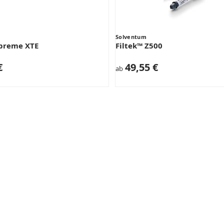
Solventum
upreme XTE
Filtek™ Z500
€
49,55 €
ab