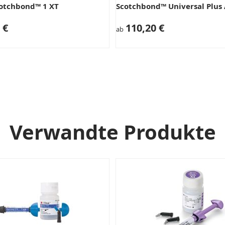
otchbond™ 1 XT
Scotchbond™ Universal Plus
 €
110,20 €
ab
Verwandte Produkte