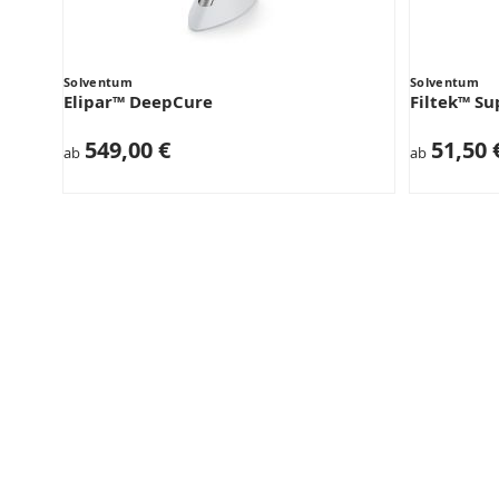
Solventum
Solventum
Elipar™ DeepCure
Filtek™ S
549,00 €
51,50 
ab
ab