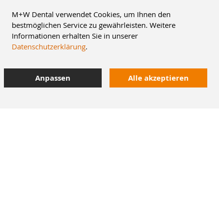
M+W Dental verwendet Cookies, um Ihnen den
bestmöglichen Service zu gewährleisten. Weitere
Informationen erhalten Sie in unserer
Datenschutzerklärung
.
Anpassen
Alle akzeptieren
8% Staffelrabatt
42.000 Artikel
im Dentalversand
Heute bestellt,
morgen geliefert