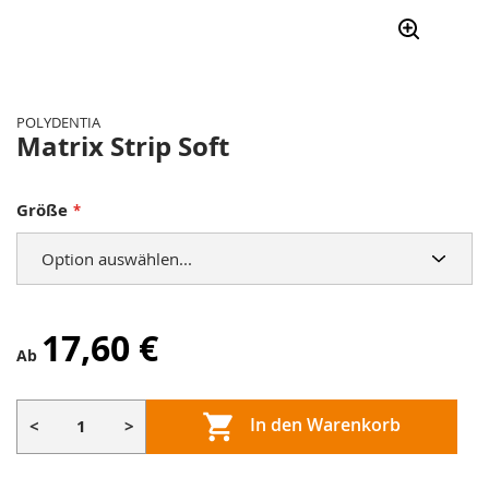
Zum
Anfang
der
POLYDENTIA
Bildergalerie
Matrix Strip Soft
springen
Größe
17,60 €
Ab
In den Warenkorb
<
>