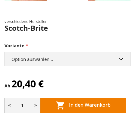
Zum
Anfang
der
verschiedene Hersteller
Bildergalerie
Scotch-Brite
springen
Variante
20,40 €
Ab
In den Warenkorb
<
>