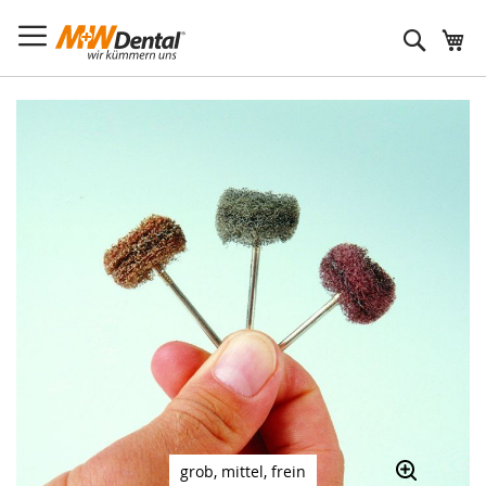
Suche
Zum
Ende
der
Bildergalerie
springen
grob, mittel, frein