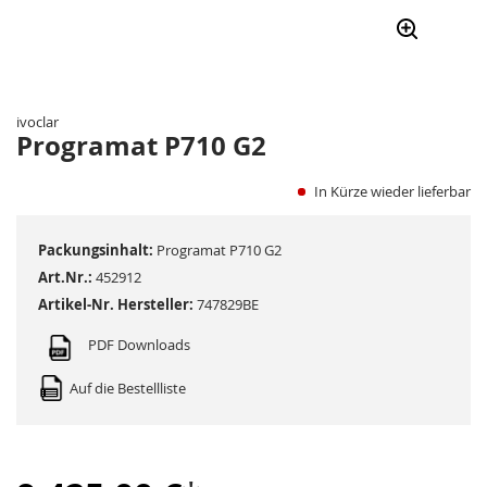
Zum
Anfang
der
ivoclar
Bildergalerie
Programat P710 G2
springen
In Kürze wieder lieferbar
Packungsinhalt:
Programat P710 G2
Art.Nr.:
452912
Artikel-Nr. Hersteller:
747829BE
PDF Downloads
Auf die Bestellliste