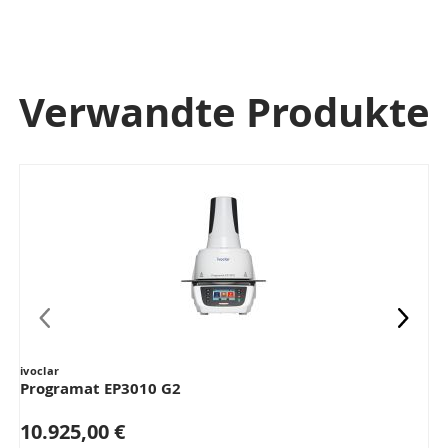
Verwandte Produkte
ivoclar
i
Programat EP3010 G2
10.925,00 €