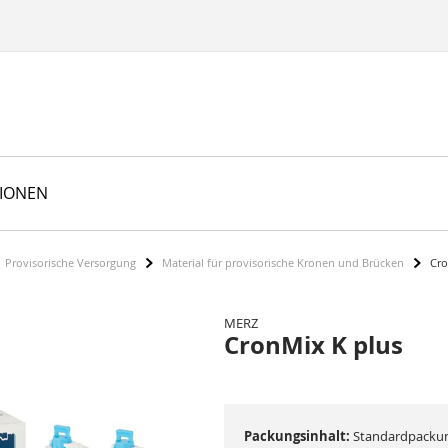
TIONEN
Provisorische Versorgung
Material für provisorische Kronen und Brücken
Cro
MERZ
CronMix K plus
Packungsinhalt:
Standardpackun