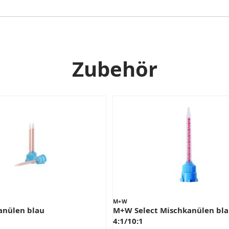
Zubehör
M+W
anülen blau
M+W Select Mischkanülen bl
4:1/10:1