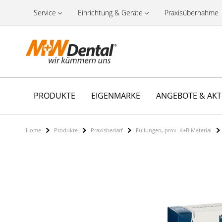
Service
Einrichtung & Geräte
Praxisübernahme
PRODUKTE
EIGENMARKE
ANGEBOTE & AK
Home
Produkte
Praxisbedarf
Füllungen, prov. K+B Material
Zum
Ende
der
Bildergalerie
springen