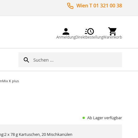
Wien T 01 321 00 38
Anmeldung
Direktbestellung
Warenkorb
Suche
Suche
nMix K plus
Ab Lager verfügbar
g:2 x 78 g Kartuschen, 20 Mischkanülen