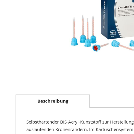
Zum
Anfang
der
Beschreibung
Bildergalerie
springen
Selbsthärtender BIS-Acryl-Kunststoff zur Herstellun
auslaufenden Kronenrändern. Im Kartuschensystem 4