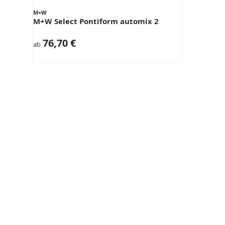
M+W
M+W Select Pontiform automix 2
76,70 €
ab