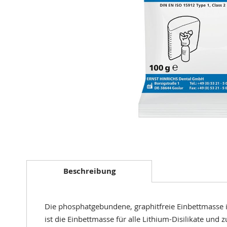
Zum
Anfang
der
Beschreibung
Bildergalerie
springen
Die phosphatgebundene, graphitfreie Einbettmasse i
ist die Einbettmasse für alle Lithium-Disilikate un