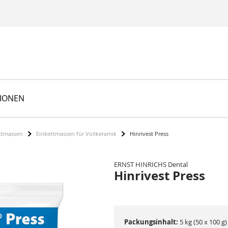
TIONEN
ttmassen
Einbettmassen für Vollkeramik
Hinrivest Press
ERNST HINRICHS Dental
Hinrivest Press
Packungsinhalt:
5 kg (50 x 100 g)