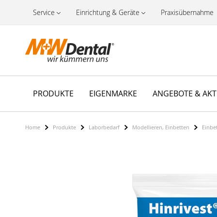
Service
Einrichtung & Geräte
Praxisübernahme
PRODUKTE
EIGENMARKE
ANGEBOTE & AK
Home
Produkte
Laborbedarf
Modellieren, Einbetten
Einbe
Zum
Ende
der
Bildergalerie
springen