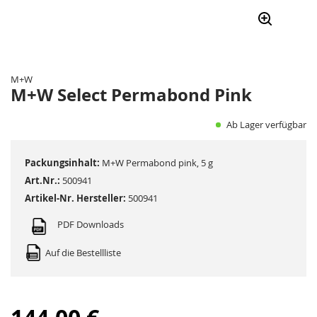
Zum
Anfang
der
M+W
Bildergalerie
M+W Select Permabond Pink
springen
Ab Lager verfügbar
Packungsinhalt:
M+W Permabond pink, 5 g
Art.Nr.:
500941
Artikel-Nr. Hersteller:
500941
PDF Downloads
Auf die Bestellliste