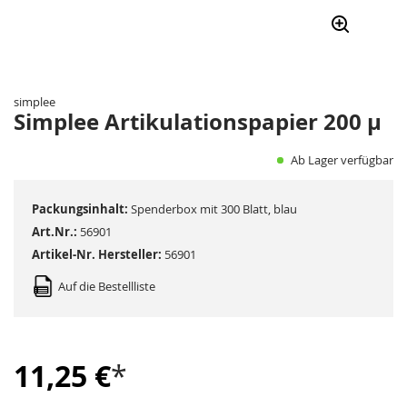
Zum
Anfang
der
simplee
Bildergalerie
Simplee Artikulationspapier 200 µ
springen
Ab Lager verfügbar
Packungsinhalt:
Spenderbox mit 300 Blatt, blau
Art.Nr.:
56901
Artikel-Nr. Hersteller:
56901
Auf die Bestellliste
11,25 €
*