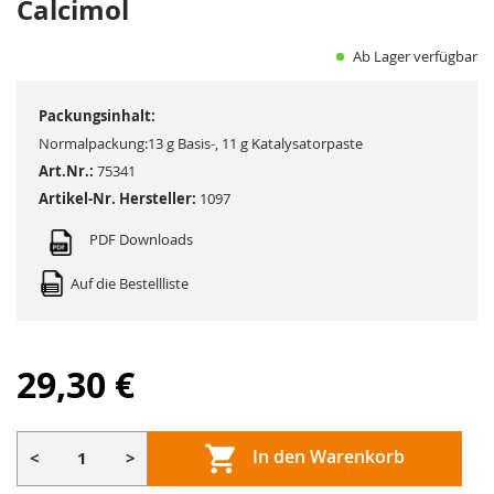
Calcimol
springen
Ab Lager verfügbar
Packungsinhalt:
Normalpackung:13 g Basis-, 11 g Katalysatorpaste
Art.Nr.:
75341
Artikel-Nr. Hersteller:
1097
PDF Downloads
Auf die Bestellliste
29,30 €
In den Warenkorb
<
>