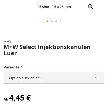
25 short 0,5 x 25 mm
Zum
Anfang
der
M+W
Bildergalerie
M+W Select Injektionskanülen
springen
Luer
Variante
4,45 €
Ab