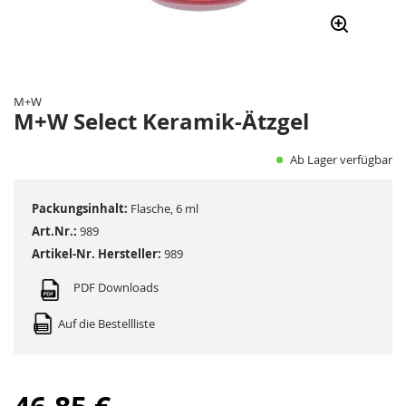
Zum
Anfang
der
M+W
Bildergalerie
M+W Select Keramik-Ätzgel
springen
Ab Lager verfügbar
Packungsinhalt:
Flasche, 6 ml
Art.Nr.:
989
Artikel-Nr. Hersteller:
989
PDF Downloads
Auf die Bestellliste