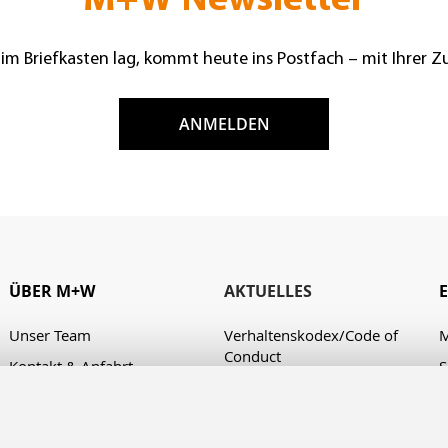
M+W Newsletter
 im Briefkasten lag, kommt heute ins Postfach – mit Ihrer 
ANMELDEN
ÜBER M+W
AKTUELLES
Unser Team
Verhaltenskodex/Code of
M
Conduct
Kontakt & Anfahrt
S
A