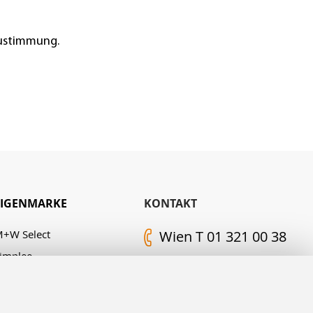
Zustimmung.
EIGENMARKE
KONTAKT
+W Select
Wien T 01 321 00 38
implee
Kontakt-Formular
. M. Edelingh
FOLGEN SIE UNS