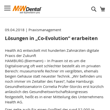
Suche
09.04.2018
|
Praxismanagement
Lösungen in „Co-Evolution“ erarbeiten
Health AG entwickelt mit hunderten Zahnärzten digitale
Praxis der Zukunft
HAMBURG (Biermann) – In Praxen ist es um die
Digitalisierung oft weit schlechter bestellt als im privaten
Bereich: museumsreife Rechner im vergilbten, ehemals
beigen Gehäuse statt neuester Technik. „Wir befinden uns
noch immer im Zeitalter des Faxes“, habe Hamburgs
Gesundheitssenatorin Cornelia Prüfer-Storcks erst kürzlich
anlässlich des Gesundheitswirtschaftskongresses
festgestellt, heißt es in einer Mitteilung des Unternehmens
Health AG.
Dies gelte auch für einen Großteil der rund 52.000 in