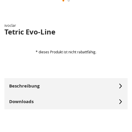
Zum
Anfang
der
ivoclar
Bildergalerie
Tetric Evo-Line
springen
* dieses Produkt ist nicht rabattfähig.
Beschreibung
Downloads