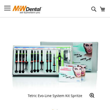
Suche
Zum
Ende
der
Bildergalerie
springen
Tetric Evo-Line System Kit Spritze