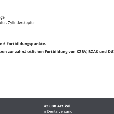
ersalscaler, Mundspiegel
 Kugelstopfer, Zylinderstopfer
.
e 6 Fortbildungspunkte.
tzen zur zahnärztlichen
Fortbildung von KZBV, BZÄK und D
42.000 Artikel
im Dentalversand