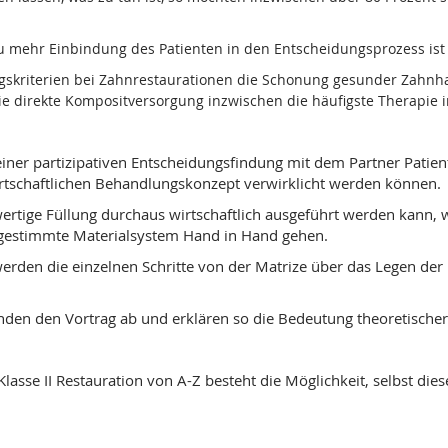
u mehr Einbindung des Patienten in den Entscheidungsprozess ist 
dungskriterien bei Zahnrestaurationen die Schonung gesunder Zah
ie direkte Kompositversorgung inzwischen die häufigste Therapie in
 einer partizipativen Entscheidungsfindung mit dem Partner Pati
irtschaftlichen Behandlungskonzept verwirklicht werden können.
hwertige Füllung durchaus wirtschaftlich ausgeführt werden kann
gestimmte Materialsystem Hand in Hand gehen.
erden die einzelnen Schritte von der Matrize über das Legen der F
den den Vortrag ab und erklären so die Bedeutung theoretischer I
asse II Restauration von A-Z besteht die Möglichkeit, selbst die