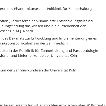
erin des Phantomkurses der Poliklinik für Zahnerhaltung
on „Verbessert eine visualisierte Entscheidungshilfe bei
heidungsfindung das Wissen und die Zufriedenheit der
fessor Dr. M.J. Noack
in des Dekanats zur Entwicklung und Implementierung eines
nikationscurriculums in der Zahnmedizin
eiterin der Poliklinik für Zahnerhaltung und Parodontologie
Mund- und Kieferheilkunde der Universität Köln
um der Zahnheilkunde an der Universität Köln
hlen lassen, was zu tun ist, so möchten inzwischen über 80 Prozen