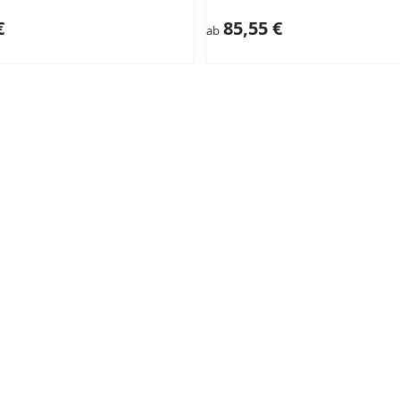
€
85,55 €
ab