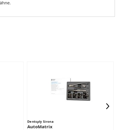
Zähne.
Dentsply Sirona
Medic
AutoMatrix
SafeM