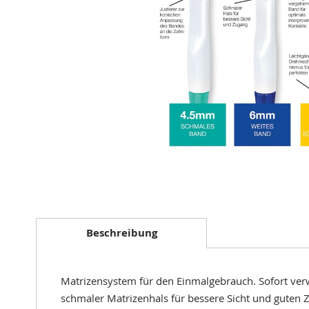
Zum
Anfang
der
Beschreibung
Bildergalerie
springen
Matrizensystem für den Einmalgebrauch. Sofort ver
schmaler Matrizenhals für bessere Sicht und guten 