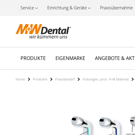
Service
Einrichtung & Geräte
Praxisübernahme
PRODUKTE
EIGENMARKE
ANGEBOTE & AK
Home
Produkte
Praxisbedarf
Füllungen, prov. K+B Material
Zum
Ende
der
Bildergalerie
springen