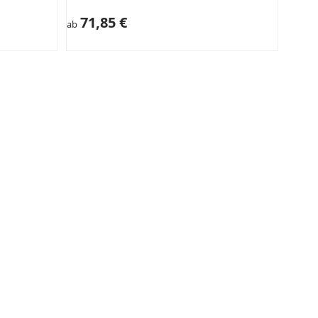
71,85 €
53
ab
ab