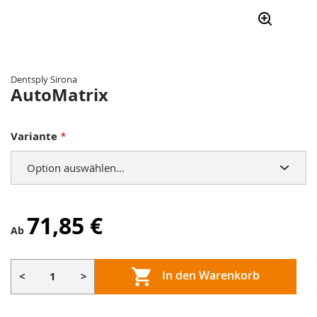
Zum
Anfang
der
Dentsply Sirona
Bildergalerie
AutoMatrix
springen
Variante
71,85 €
Ab
In den Warenkorb
<
>