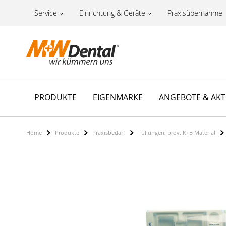
Service
Einrichtung & Geräte
Praxisübernahme
PRODUKTE
EIGENMARKE
ANGEBOTE & AK
Home
Produkte
Praxisbedarf
Füllungen, prov. K+B Material
Zum
Ende
der
Bildergalerie
springen