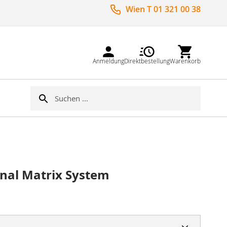
Wien T 01 321 00 38
Anmeldung
Direktbestellung
Warenkorb
Suche
Suche
nal Matrix System