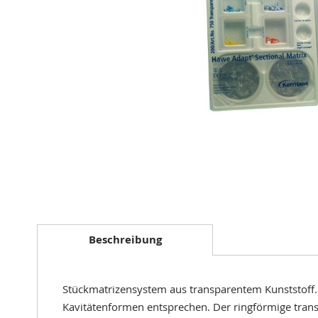
Zum
Anfang
der
Beschreibung
Bildergalerie
springen
Stückmatrizensystem aus transparentem Kunststoff.
Kavitätenformen entsprechen. Der ringförmige tran