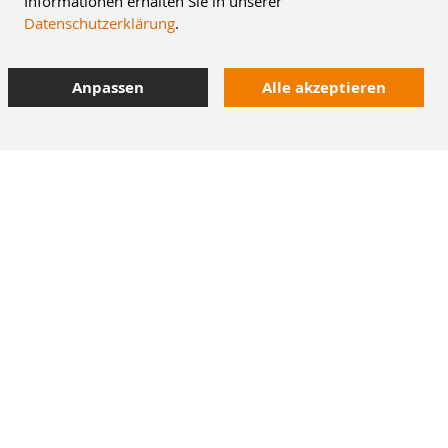
Informationen erhalten Sie in unserer
Datenschutzerklärung
.
Anpassen
Alle akzeptieren
8% Staffelrabatt
42.000 Artikel
im Dentalversand
Heute bestellt,
morgen geliefert
M+W Newsletter