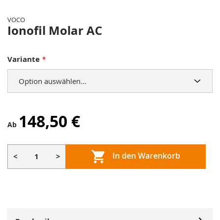
Anfang
der
VOCO
Bildergalerie
Ionofil Molar AC
springen
Variante
148,50 €
Ab
In den Warenkorb
<
>