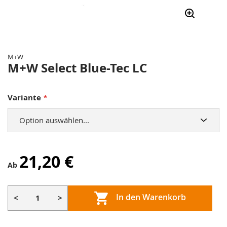
Zum
Anfang
der
M+W
Bildergalerie
M+W Select Blue-Tec LC
springen
Variante
21,20 €
Ab
In den Warenkorb
<
>