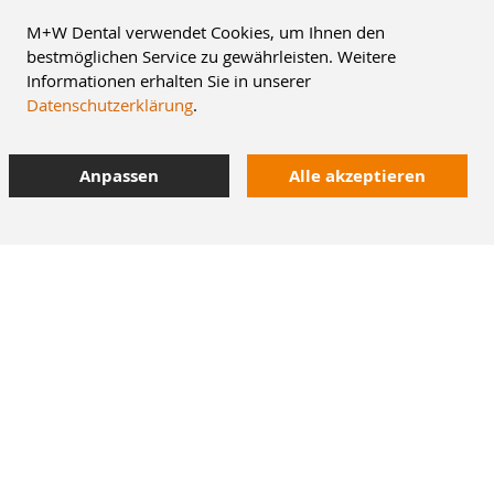
M+W Dental verwendet Cookies, um Ihnen den
bestmöglichen Service zu gewährleisten. Weitere
Informationen erhalten Sie in unserer
Datenschutzerklärung
.
Anpassen
Alle akzeptieren
8% Staffelrabatt
42.000 Artikel
im Dentalversand
Heute bestellt,
morgen geliefert